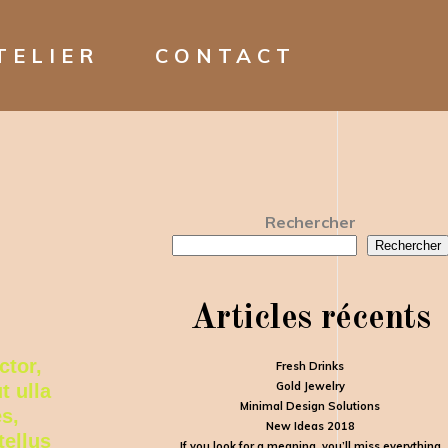
TELIER
CONTACT
Rechercher
Rechercher
Articles récents
ctor,
Fresh Drinks
Gold Jewelry
t ulla
Minimal Design Solutions
s,
New Ideas 2018
tellus
If you look for a meaning, you’ll miss everything