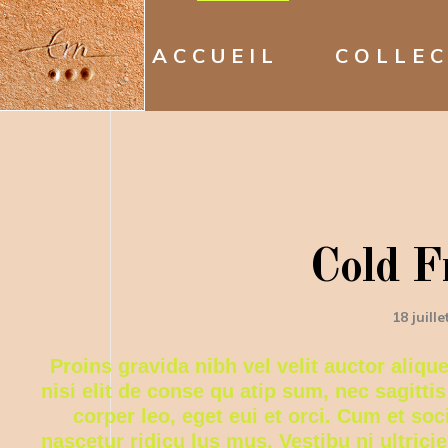
ACCUEIL
COLLE
Cold F
18 juill
Proins gravida nibh vel velit auctor aliqu
nisi elit de conse qu atip sum, nec sagittis
corper leo, eget eui et orci. Cum et so
nascetur ridicu lus mus. Vestibu ni ultric