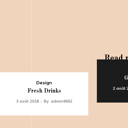
Read r
G
Design
2 août 
Fresh Drinks
3 août 2018
By
admin9662