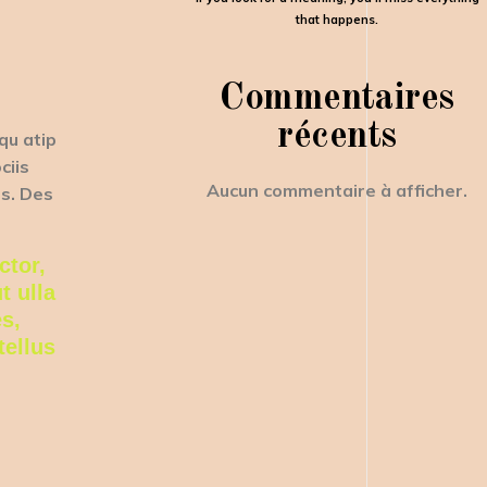
that happens.
Commentaires
récents
qu atip
ciis
Aucun commentaire à afficher.
is. Des
ctor,
t ulla
s,
tellus