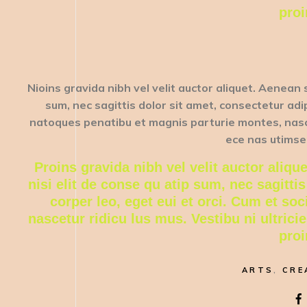
proi
Nioins gravida nibh vel velit auctor aliquet. Aenean s
sum, nec sagittis dolor sit amet, consectetur adipis
natoques penatibu et magnis parturie montes, nascetu
ece nas utimsem
Proins gravida nibh vel velit auctor aliqu
nisi elit de conse qu atip sum, nec sagittis
corper leo, eget eui et orci. Cum et so
nascetur ridicu lus mus. Vestibu ni ultric
proi
ARTS
,
CRE