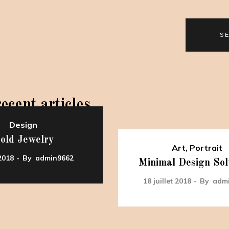
ecent articles
Design
old Jewelry
Art
,
Portrait
2018
By
admin9662
Minimal Design Sol
18 juillet 2018
By
adm