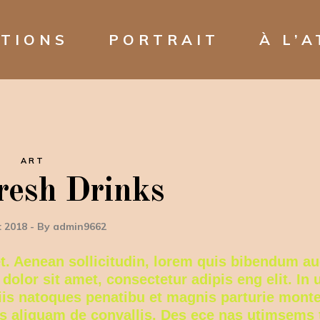
CTIONS
PORTRAIT
À L’A
ART
resh Drinks
et 2018
By
admin9662
et. Aenean sollicitudin, lorem quis bibendum au
 dolor sit amet, consectetur adipis eng elit. In u
ciis natoques penatibu et magnis parturie monte
ies aliquam de convallis. Des ece nas utimsems 