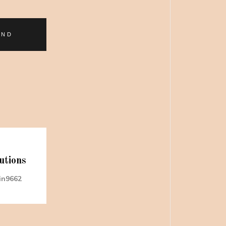
utions
in9662